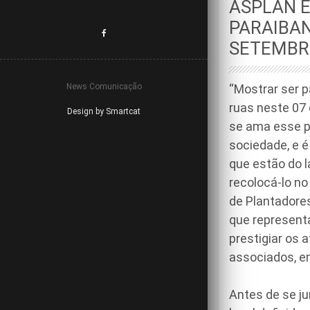
ASPLAN 
PARAIBAN
SETEMB
News Comunicação
“Mostrar ser p
ruas neste 07 
Design by Smartcat
se ama esse pa
sociedade, e 
que estão do l
recolocá-lo no
de Plantadores
que representa
prestigiar os 
associados, e
Antes de se ju