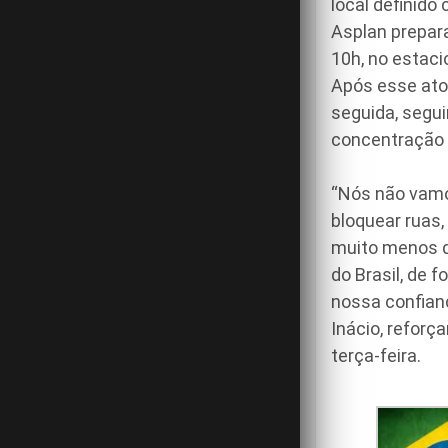
local definido
Asplan prepar
10h, no estac
Após esse ato
seguida, segu
concentração d
“Nós não vamo
bloquear ruas
muito menos di
do Brasil, de 
nossa confianç
Inácio, reforç
terça-feira.