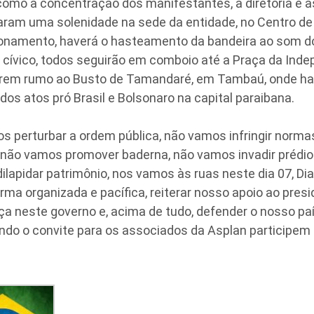
 como a concentração dos manifestantes, a diretoria e 
aram uma solenidade na sede da entidade, no Centro de
ionamento, haverá o hasteamento da bandeira ao som do
 cívico, todos seguirão em comboio até a Praça da Inde
irem rumo ao Busto de Tamandaré, em Tambaú, onde ha
os atos pró Brasil e Bolsonaro na capital paraibana.
s perturbar a ordem pública, não vamos infringir norm
, não vamos promover baderna, não vamos invadir prédio
lapidar patrimônio, nos vamos às ruas neste dia 07, Di
forma organizada e pacífica, reiterar nosso apoio ao pres
a neste governo e, acima de tudo, defender o nosso país
ando o convite para os associados da Asplan participem 