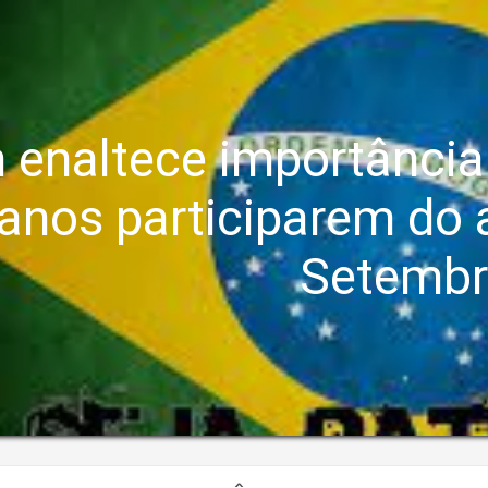
 enaltece importância
anos participarem do a
Setemb