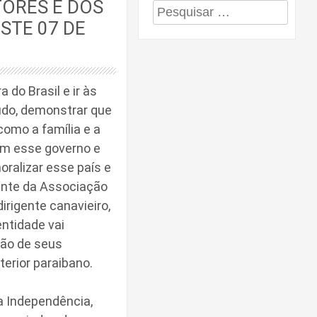
ORES E DOS
Pesquisar
STE 07 DE
por:
 do Brasil e ir às
tudo, demonstrar que
como a família e a
am esse governo e
oralizar esse país e
dente da Associação
irigente canavieiro,
ntidade vai
ação de seus
erior paraibano.
da Independência,