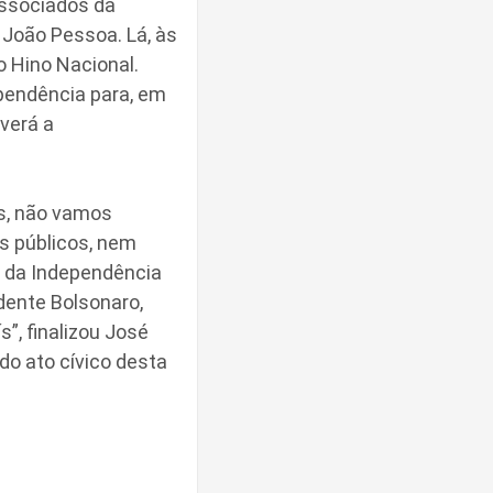
associados da
 João Pessoa. Lá, às
 Hino Nacional.
pendência para, em
verá a
as, não vamos
s públicos, nem
a da Independência
idente Bolsonaro,
”, finalizou José
do ato cívico desta