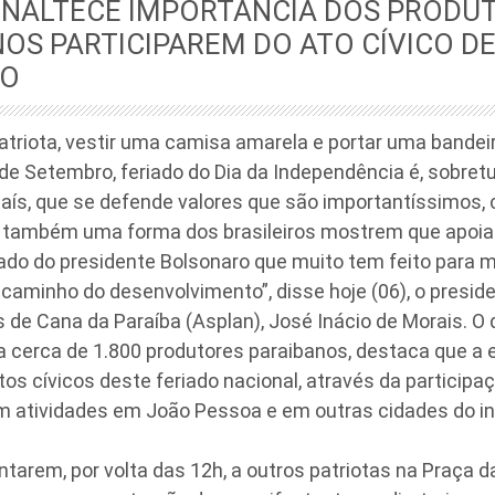
ENALTECE IMPORTÂNCIA DOS PRODUT
OS PARTICIPAREM DO ATO CÍVICO DE
RO
atriota, vestir uma camisa amarela e portar uma bandeira
de Setembro, feriado do Dia da Independência é, sobre
ís, que se defende valores que são importantíssimos, 
é também uma forma dos brasileiros mostrem que apoi
ado do presidente Bolsonaro que muito tem feito para m
 caminho do desenvolvimento”, disse hoje (06), o presi
 de Cana da Paraíba (Asplan), José Inácio de Morais. O d
 cerca de 1.800 produtores paraibanos, destaca que a e
atos cívicos deste feriado nacional, através da particip
m atividades em João Pessoa e em outras cidades do int
ntarem, por volta das 12h, a outros patriotas na Praça 