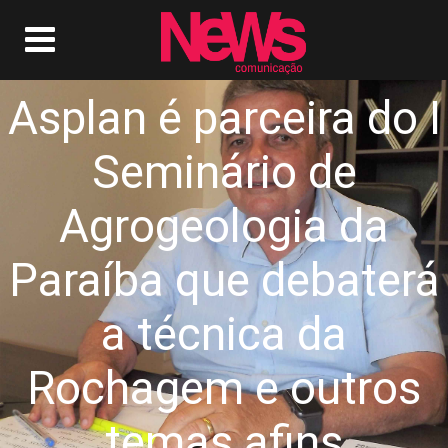
Asplan é parceira do I
Seminário de
Agrogeologia da
Paraíba que debaterá
a técnica da
Rochagem e outros
temas afins