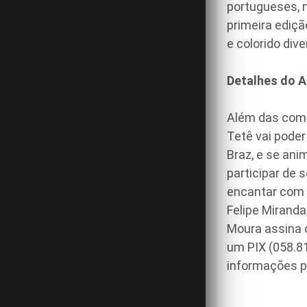
portugueses, n
primeira ediçã
e colorido div
Detalhes do A
Além das comid
Tetê vai pode
Braz, e se an
participar de 
encantar com a
Felipe Miranda
Moura assina o
um PIX (058.8
informações p