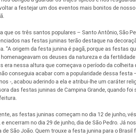
ltar a festejar um dos eventos mais bonitos de nosso c
ã.
a que os três santos populares – Santo Antônio, São P
enciados nas festas juninas terão destaque na decoraç
a. “A origem da festa junina é pagã, porque as festas 
s homenageavam os deuses da natureza e da fertilidade
is era nessa altura que começava o período da colheita 
 não conseguia acabar com a popularidade dessa festa –
s -, acabou aderindo a ela e atribui-lhe um caráter relig
sora das festas juninas de Campina Grande, quando foi 
feitura.
nte, as festas juninas começam no dia 12 de junho, vés
 e encerram no dia 29 de junho, dia de São Pedro. Já nos
a de São João. Quem trouxe a festa junina para o Brasil