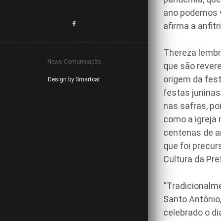
ano podemos vo
afirma a anfitri
Thereza lembr
News Comunicação
que são rever
origem da fest
Design by Smartcat
festas junina
nas safras, po
como a igreja
centenas de ano
que foi precur
Cultura da Pre
“Tradicionalme
Santo Antônio,
celebrado o di