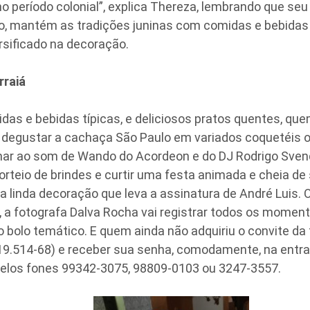
o período colonial”, explica Thereza, lembrando que seu 
o, mantém as tradições juninas com comidas e bebidas t
ersificado na decoração.
rraiá
as e bebidas típicas, e deliciosos pratos quentes, quem
r degustar a cachaça São Paulo em variados coquetéis o
imar ao som de Wando do Acordeon e do DJ Rodrigo Sven
sorteio de brindes e curtir uma festa animada e cheia de
 linda decoração que leva a assinatura de André Luis. O
, a fotografa Dalva Rocha vai registrar todos os momen
 bolo temático. E quem ainda não adquiriu o convite da
19.514-68) e receber sua senha, comodamente, na entra
elos fones 99342-3075, 98809-0103 ou 3247-3557.