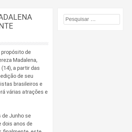
MADALENA
Pesquisar
ANTE
por:
 propósito de
hereza Madalena,
(14), a partir das
 edição de seu
stas brasileiros e
erá várias atrações e
s de Junho se
e dois anos de
, finalmente, este