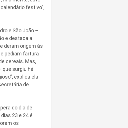
alendário festivo”,
edro e São João –
ão e destaca a
que deram origem às
 e pediam fartura
de cereais. Mas,
 que surgiu há
ioso”, explica ela
secretária de
pera do dia de
 dias 23 e 24 é
 foram os