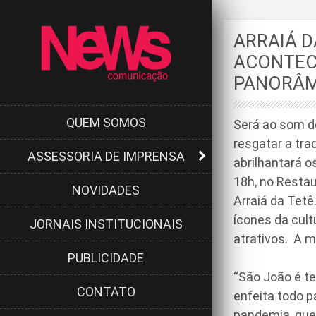
ARRAIÁ 
ACONTEC
PANORÂM
QUEM SOMOS
Será ao som do
resgatar a tra
ASSESSORIA DE IMPRENSA
abrilhantará os
18h, no Resta
NOVIDADES
Arraiá da Tetê
ícones da cult
JORNAIS INSTITUCIONAIS
atrativos. A m
PUBLICIDADE
“São João é t
CONTATO
enfeita todo p
pandemia, que 