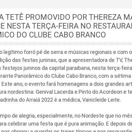
DA TETÊ PROMOVIDO POR THEREZA 
E NESTA TERÇA-FEIRA NO RESTAUR
ICO DO CLUBE CABO BRANCO
 legítimo forró pé de serra e músicas regionais e com o
dição das festas juninas, que a apresentadora de TV, T
 festejos juninos da capital paraibana, nesta terça-feira 
urante Panorâmico do Clube Cabo Branco, com a sétima
. Este ano, o evento fará homenagens a dois grandes arti
ura nordestina: Genival Lacerda e Pinto do Acordeon e t
adrinha do Arraiá 2022 é a médica, Vanicleide Leite.
empo de alegria, especialmente, no Nordeste que no mê
ara celebrar uma festa que é pura animação. E depois d
nos obrigou a guardar os trajes típicos e nos resguardar