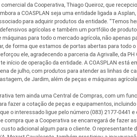
ercial da Cooperativa, Thiago Queiroz, que recepcio
embora a COASPLAN seja uma entidade ligada a Asplan, 
ssociado para adquirir produtos da entidade. “Temos her
e defensivos agrícolas e também um portfólio de produto
 máquinas para todo o mercado agrícola, não apenas pa
r, de forma que estamos de portas abertas para todo 
reforçou ele, agradecendo a parceria da Agrivalle, da PH
e início de operação da entidade. A COASPLAN está e
na de julho, com produtos para atender as linhas de c
 Pastagem, de Jardim, além de peças e máquinas agrícola
a tem ainda uma Central de Compras, com um funcio
ara fazer a cotação de peças e equipamentos, incluindo 
 que o interessado ligue pelo número (083) 2177-0441 e 
e compra que a Cooperativa se encarregará de fazer as 
custo adicional algum para o cliente. O representante d
S/A, Mozart Cavalcante, também prestigiou a inauguraç