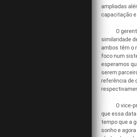
ampliadas alé
capacitação e 
O gerente de 
similaridade 
ambos têm o m
foco num sist
esperamos que
serem parceiro
referência de 
respectivament
O vice-presi
que essa data
tempo que a g
sonho e agora 