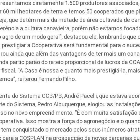
presentamos diretamente 1.600 produtores associados,
 60 mil hectares de terra e temos 50 cooperados que p
eja, que detém mais da metade de área cultivada de can
ferência a cultura canavieira, porém não estamos focad
 agro de um modo geral”, destacou ele, lembrando que o
prestigiar a Cooperativa será fundamental para o sucess
rou ainda que além das vantagens de ter mais um cana
da participarão do rateio proporcional de lucros da CO
 fiscal. “A Casa é nossa e quanto mais prestigiá-la, ma
emos”, reiterou Fernando Filho.
 do Sistema OCB/PB, André Pacelli, que estava ac
te do Sistema, Pedro Albuquerque, elogiou as instalaç
so no novo empreendimento. “É com muita satisfação e
operativa. Isso mostra a força do agronegócio e o quan
 tem conquistado o mercado pelos seus inúmeros atra
 para a COSPLAN na prospecção de novas parcerias q