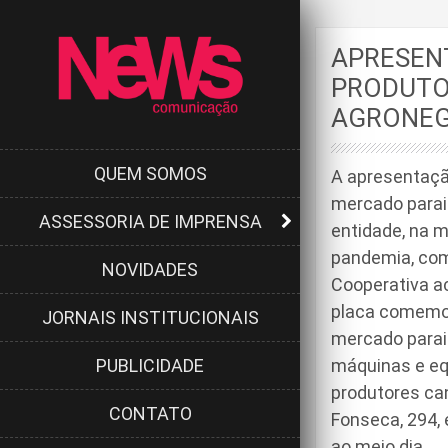
APRESEN
PRODUTO
AGRONEG
QUEM SOMOS
A apresentaçã
mercado parai
ASSESSORIA DE IMPRENSA
entidade, na m
pandemia, com
NOVIDADES
Cooperativa a
placa comemor
JORNAIS INSTITUCIONAIS
mercado parai
PUBLICIDADE
máquinas e eq
produtores ca
CONTATO
Fonseca, 294, 
ao meio dia.