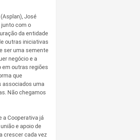
Asplan), José
 junto com o
guração da entidade
 outras iniciativas
de ser uma semente
uer negócio e a
o em outras regiões
forma que
os associados uma
inas. Não chegamos
a Cooperativa já
 união e apoio de
a crescer cada vez