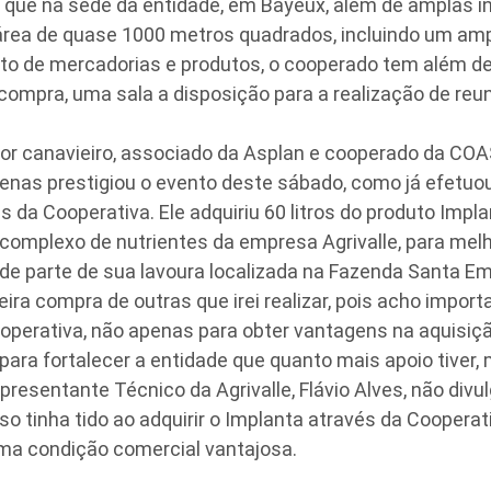
o que na sede da entidade, em Bayeux, além de amplas i
ea de quase 1000 metros quadrados, incluindo um amp
 de mercadorias e produtos, o cooperado tem além de
ompra, uma sala a disposição para a realização de reun
anavieiro, associado da Asplan e cooperado da COA
enas prestigiou o evento deste sábado, como já efetuou
 da Cooperativa. Ele adquiriu 60 litros do produto Impla
complexo de nutrientes da empresa Agrivalle, para melh
e parte de sua lavoura localizada na Fazenda Santa Emíl
eira compra de outras que irei realizar, pois acho import
ooperativa, não apenas para obter vantagens na aquisiç
ra fortalecer a entidade que quanto mais apoio tiver, ma
epresentante Técnico da Agrivalle, Flávio Alves, não divu
o tinha tido ao adquirir o Implanta através da Cooperat
uma condição comercial vantajosa.