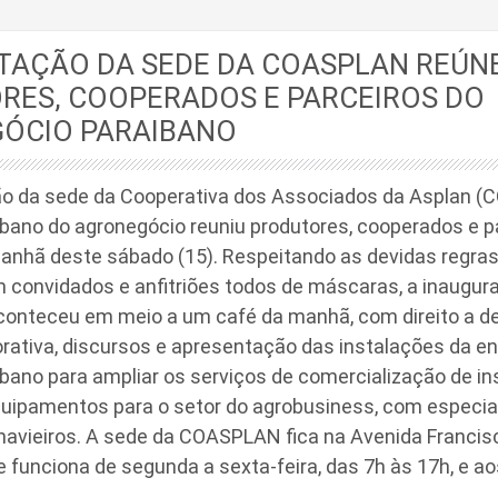
TAÇÃO DA SEDE DA COASPLAN REÚN
RES, COOPERADOS E PARCEIROS DO
ÓCIO PARAIBANO
o da sede da Cooperativa dos Associados da Asplan 
bano do agronegócio reuniu produtores, cooperados e p
anhã deste sábado (15). Respeitando as devidas regras 
 convidados e anfitriões todos de máscaras, a inaugur
conteceu em meio a um café da manhã, com direito a 
ativa, discursos e apresentação das instalações da e
bano para ampliar os serviços de comercialização de in
uipamentos para o setor do agrobusiness, com especial
navieiros. A sede da COASPLAN fica na Avenida Franci
e funciona de segunda a sexta-feira, das 7h às 17h, e a