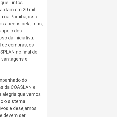
 que juntos
lantam em 20 mil
a na Paraíba, isso
os apenas nela, mas,
 apoio dos
o da iniciativa.
l de compras, os
ASPLAN no final de
is vantagens e
ompanhado do
ões da COASLAN e
 alegria que vemos
do o sistema
tivos e desejamos
ue devem ser