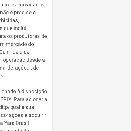
nou os convidados,
não é preciso o
bicidas,
s que inclui
ra os produtores de
o m mercado do
 Química e da
m operação desde a
ana-de-açúcar, de
s.
nário à disposição
EPI’s. Para acionar a
diga qual é sua
cotações e adquirir
a Yara Brasil
ão da sede da