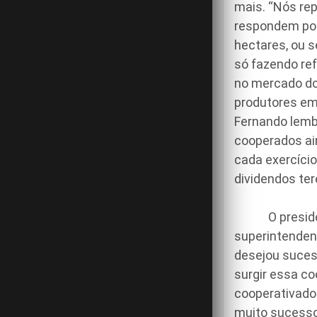
mais. “Nós re
respondem por
hectares, ou s
só fazendo re
no mercado do
produtores em 
Fernando lemb
cooperados ain
cada exercício
dividendos ter
O presidente
superintenden
desejou suces
surgir essa co
cooperativado
muito sucesso