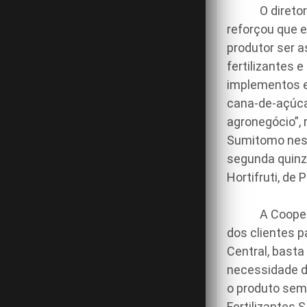
O diretor com
reforçou que 
produtor ser a
fertilizantes 
implementos e
cana-de-açúca
agronegócio”, 
Sumitomo nest
segunda quinze
Hortifruti, de
A Cooperativ
dos clientes p
Central, basta
necessidade d
o produto sem 
Fertilizantes 