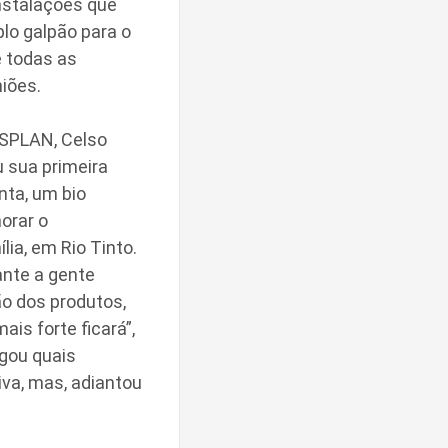
nstalações que
lo galpão para o
 todas as
iões.
SPLAN, Celso
 sua primeira
nta, um bio
orar o
ia, em Rio Tinto.
ante a gente
ão dos produtos,
is forte ficará”,
lgou quais
iva, mas, adiantou