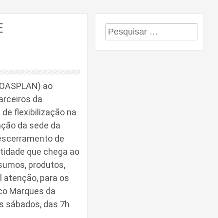
E
Pesquisar
por:
(COASPLAN) ao
arceiros da
de flexibilização na
ação da sede da
descerramento de
ntidade que chega ao
sumos, produtos,
 atenção, para os
sco Marques da
os sábados, das 7h