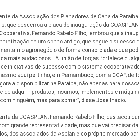
 da Associação dos Planadores de Cana da Paraíba (
ais, que descerrou a placa de inauguração da COASPLAN
Cooperativa, Fernando Rabelo Filho, lembrou que a inau
ncretização de um sonho antigo, que segue o sucesso de
omentam o agronegócio de forma consorciada e que po
nda mais audaciosos. “A união de forças fortalece qualq
ece iniciativas de sucesso com o sistema cooperativad
 mesmo aqui pertinho, em Pernambuco, com a COAF, de 
ra a disponibilizar na Paraíba, não apenas para noss
te de adquirir produtos, insumos, implementos e máqu
 com ninguém, mas para somar”, disse José Inácio.
 da COASPLAN, Fernando Rabelo Filho, destacou que 
com grande representatividade, mas que vai precisar da
os, dos associados da Asplan e do próprio mercado par