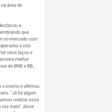
 na área de
destacou a
 lembrando que
am no mercado com
ooperados e nós
tar seus laços e
terceira melhor
enas do BNB e BB,
o evento e afirmou
ano. “Já há algum
imos realizar esse
 vez mais”, disse