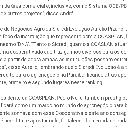
m da área comercial e, inclusive, com o Sistema OCB/PB
de outros projetos”, disse André.
Negócios Agro da Sicredi Evolução Aurélio Pizano, 
de foco da instituição que representa com a COASPLAN,
esmo ‘DNA’. “Tanto o Sicredi, quanto a COASLAN atu
ema cooperativado que traz ganhos diversos para os c
 a partir de agora ambas as instituições possam estrei
s”, disse Aurélio, lembrando que o Sicredi Evolução é a 
crédito para o agronegócio na Paraíba, ficando atrás ap
e, primeiro e segundo lugares neste ranking.
dente da COASPLAN, Pedro Neto, também prestigiou 
 ficará como um marco no mundo do agronegócio paraib
ente sonhava com essa Cooperativa e este ano consegu
é acreditar e apostar nele, fortalecendo a entidade cada