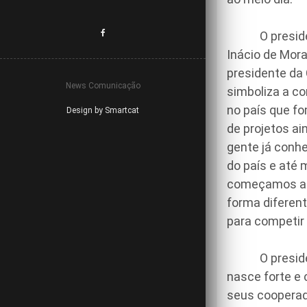
O presidente
Inácio de Mor
presidente da 
News Comunicação
simboliza a co
no país que f
Design by Smartcat
de projetos ai
gente já conh
do país e até
começamos ago
forma diferen
para competir
O presidente
nasce forte e 
seus cooperad