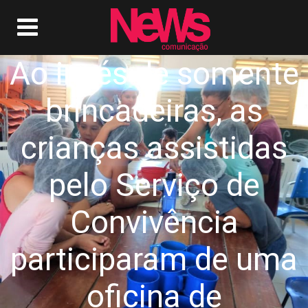
Ao invés de somente
brincadeiras, as
crianças assistidas
pelo Serviço de
Convivência
participaram de uma
oficina de