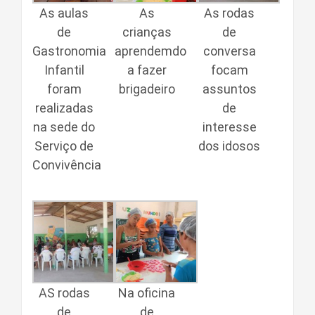
As aulas
As
As rodas
de
crianças
de
Gastronomia
aprendemdo
conversa
Infantil
a fazer
focam
foram
brigadeiro
assuntos
realizadas
de
na sede do
interesse
Serviço de
dos idosos
Convivência
AS rodas
Na oficina
de
de