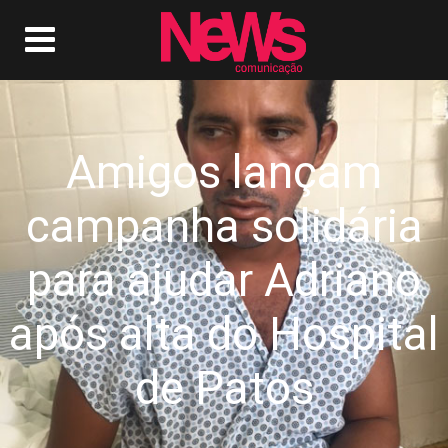
Amigos lançam
campanha solidária
para ajudar Adriano
após alta do Hospital
de Patos