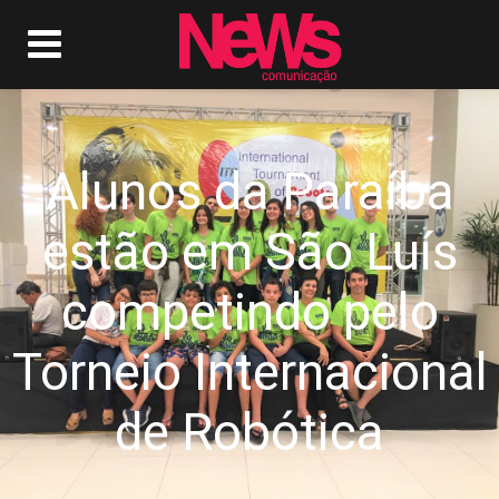
Alunos da Paraíba
estão em São Luís
competindo pelo
Torneio Internacional
de Robótica