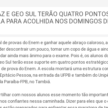
Z E GEO SUL TERÃO QUATRO PONTOS
LA PARA ACOLHIDA NOS DOMINGOS D
l de provas do Enem e ganhar aquele abraço caloroso, a
oder descontrair um pouco, tomar um copo de água e ain
 dar ainda mais ânimo para o exame. Pois é, os alunos d
eo Sul terão esse suporte em quatro pontos estratégico
 de prova do Enem. A escola montará uma estrutura c
 Epitácio Pessoa, na entrada da UFPB e também do Unip
da Paraíba-FPB, no Tambiá.
tilhar com nossos alunos esse momento tão important
mos confiantes nessa caminhada. Dizer para eles que o 
es estão preparados para enfrentar essa maratona de t