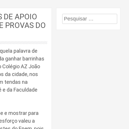
 DE APOIO
Pesquisar
E PROVAS DO
por:
quela palavra de
da ganhar barrinhas
o Colégio AZ João
s da cidade, nos
om tendas na
ê e da Faculdade
e e mostrar para
esforço valeu a
estes do Enem, pois