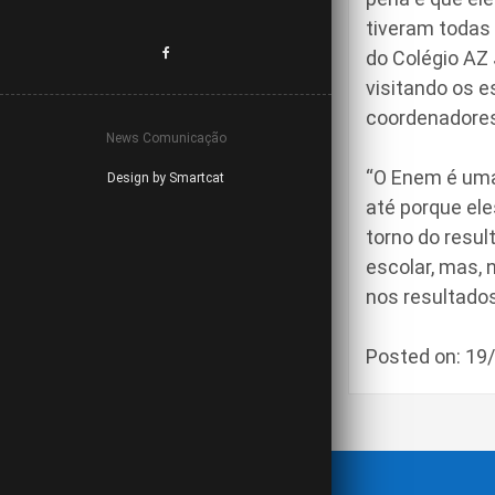
tiveram todas 
do Colégio AZ
visitando os e
coordenadores
News Comunicação
“O Enem é uma
Design by Smartcat
até porque el
torno do resu
escolar, mas, 
nos resultados”
Posted on: 1