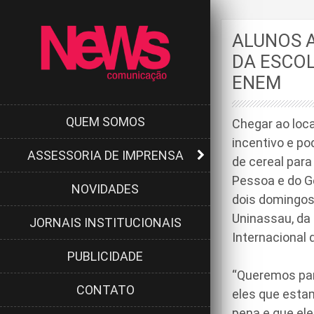
ALUNOS A
DA ESCO
ENEM
QUEM SOMOS
Chegar ao loca
incentivo e p
ASSESSORIA DE IMPRENSA
de cereal para
Pessoa e do G
NOVIDADES
dois domingos
Uninassau, da
JORNAIS INSTITUCIONAIS
Internacional 
PUBLICIDADE
“Queremos par
CONTATO
eles que esta
pena e que el