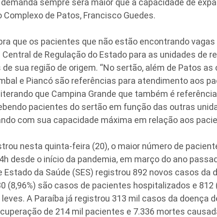
 a demanda sempre será maior que a capacidade de expan
do Complexo de Patos, Francisco Guedes.
bra que os pacientes que não estão encontrando vagas
 Central de Regulação do Estado para as unidades de re
de sua região de origem. “No sertão, além de Patos as
ombal e Piancó são referências para atendimento aos pa
reiterando que Campina Grande que também é referência
bendo pacientes do sertão em função das outras uni
ndo com sua capacidade máxima em relação aos pacie
strou nesta quinta-feira (20), o maior número de pacient
4h desde o início da pandemia, em março do ano passa
e Estado da Saúde (SES) registrou 892 novos casos da 
0 (8,96%) são casos de pacientes hospitalizados e 812
eves. A Paraíba já registrou 313 mil casos da doença de
ecuperação de 214 mil pacientes e 7.336 mortes causad