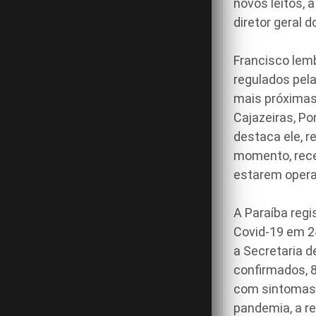
novos leitos,
diretor geral 
Francisco lem
regulados pela
mais próximas 
Cajazeiras, P
destaca ele, 
momento, rece
estarem opera
A Paraíba regi
Covid-19 em 2
a Secretaria d
confirmados, 8
com sintomas l
pandemia, a r