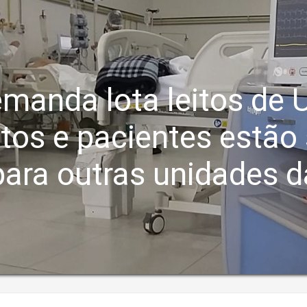
emanda lota leitos de 
tos e pacientes estã
para outras unidades 