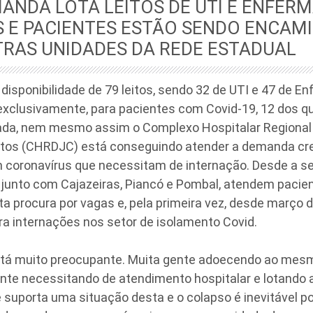
ANDA LOTA LEITOS DE UTI E ENFERM
S E PACIENTES ESTÃO SENDO ENCAM
RAS UNIDADES DA REDE ESTADUAL
sponibilidade de 79 leitos, sendo 32 de UTI e 47 de Enf
exclusivamente, para pacientes com Covid-19, 12 dos q
da, nem mesmo assim o Complexo Hospitalar Regional
atos (CHRDJC) está conseguindo atender a demanda cr
 coronavírus que necessitam de internação. Desde a 
e junto com Cajazeiras, Piancó e Pombal, atendem paci
ta procura por vagas e, pela primeira vez, desde março 
para internações nos setor de isolamento Covid.
stá muito preocupante. Muita gente adoecendo ao mes
te necessitando de atendimento hospitalar e lotando 
suporta uma situação desta e o colapso é inevitável po