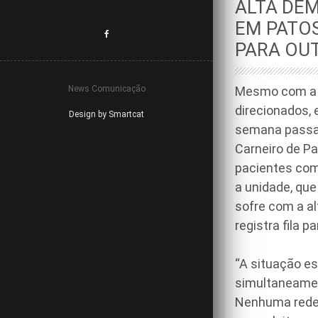
ALTA DEM
EM PATO
PARA OUT
News Comunicação
Mesmo com a di
direcionados, 
Design by Smartcat
semana passa
Carneiro de P
pacientes com
a unidade, qu
sofre com a al
registra fila 
“A situação e
simultaneamen
Nenhuma rede 