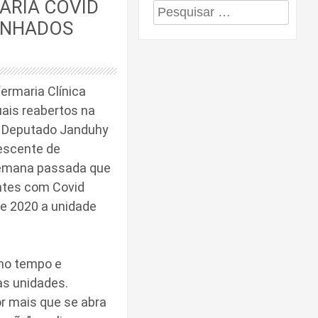
ARIA COVID
Pesquisar
INHADOS
por:
ermaria Clínica
uais reabertos na
 Deputado Janduhy
escente de
semana passada que
entes com Covid
de 2020 a unidade
mo tempo e
as unidades.
r mais que se abra