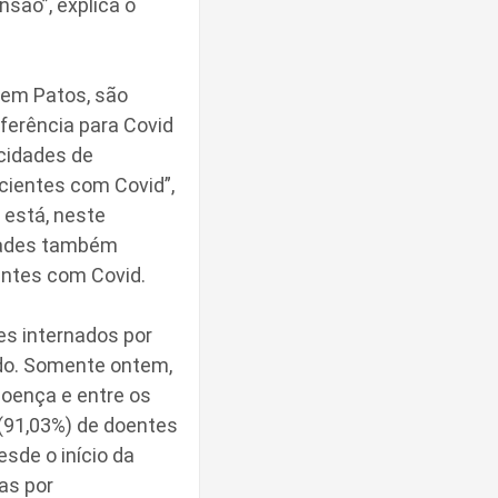
são”, explica o
 em Patos, são
ferência para Covid
 cidades de
cientes com Covid”,
 está, neste
dades também
ntes com Covid.
es internados por
do. Somente ontem,
doença e entre os
 (91,03%) de doentes
sde o início da
as por