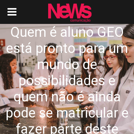
Quem é aluno GEO
está pronto para um
mundo de
possibilidades e
quem não é ainda
pode se matricular e
fazer parte deste