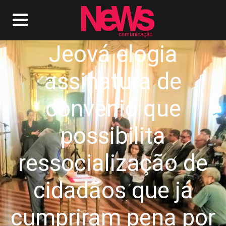
Jeová elogia
assinatura de
convênio que
possibilita
ressocialização de
cidadãos que já
cumpriram pena por