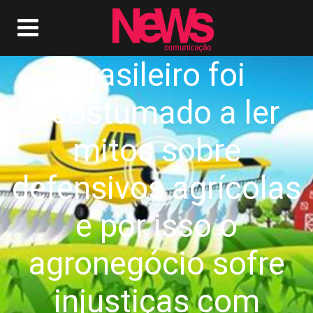
Brasileiro foi
acostumado a ler
mitos sobre
defensivos agrícolas
e por isso o
agronegócio sofre
injustiças com