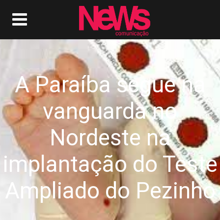
A Paraíba segue na
vanguarda no
Nordeste na
implantação do Teste
Ampliado do Pezinho