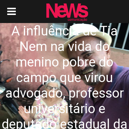
A influência de Tia
Nem na vida do
menino pobre do
campo que virou
advogado, professor
universitário e
deputado estadual da