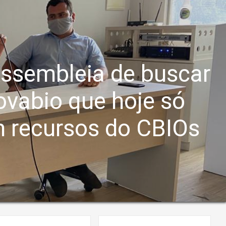
Assembleia de buscar
ovabio que hoje só
m recursos do CBIOs