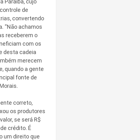
a Paraíba, cujo
controle de
trias, convertendo
ba. “Não achamos
ias receberem o
beneficiam com os
e desta cadeia
e também merecem
te, quando a gente
ncipal fonte de
 Morais.
ente correto,
ixou os produtores
alor, se será R$
de crédito. É
o um direito que