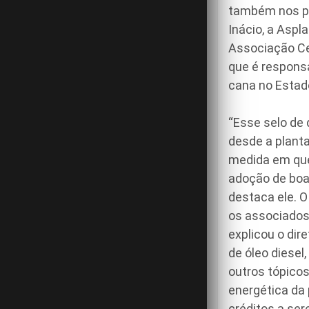
também nos pe
Inácio, a Aspl
Associação Cen
que é responsá
cana no Estad
“Esse selo de 
desde a planta
medida em que
adoção de boas
destaca ele. O
os associados
explicou o dir
de óleo diesel
outros tópicos
energética da 
créditos a ser