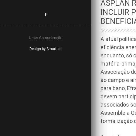
ASPLAN R
INCLUIR 
BENEFICI
News Comunicação
A atual políti
eficiência ene
Design by Smartcat
enquanto, só c
matéria-prima,
Associação do
ao campo e ain
paraibano, Efra
devem particip
associados sob
Assembleia Ger
formalização d