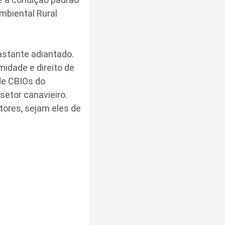
mbiental Rural
astante adiantado.
idade e direito de
de CBIOs do
setor canavieiro.
utores, sejam eles de