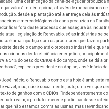
ealidade, uma certificação da cana-de-açúcar produzida n
regar valor à matéria-prima, através de mecanismos de 
rodução, desde a plantação até a entrega dela às indús
anceiros e mercadológicos da cana produzida na Paraí
edor ficar fora deste processo que assegura às industr
ela atual legislação do Renovabio, só as indústrias se 
 isso é uma injustiça com os produtores que fazem part
 existe desde o campo até o processo industrial e qu
dos oriundos desta eficiência energética, principalmen
% a 54% do peso do CBIOs é do campo, onde se dá a pri
arbono”, explica o presidente da Asplan, José Inácio de
 José Inácio, o Renovabio como está hoje é ambientalm
e viável, mas, não é socialmente justo, uma vez que de
ntexto de ganhos com o CBIOs. “Independentemente do v
er outro valor, o produtor merece participar desse rateio 
tar que não estamos contra as usinas, mas reivindicand