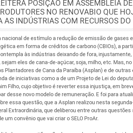
EITERA POSIÇÃO EM ASSEMBLEIA D
PRODUTORES NO RENOVABIO QUE HO
A AS INDÚSTRIAS COM RECURSOS DO
ca nacional de estímulo a redução de emissão de gases 
rgética em forma de créditos de carbono (CBIOs), a parti
ontempla às indústrias deixando de fora, injustamente,
 sejam eles de cana-de-açúcar, soja, milho, etc. Mas, n
s Plantadores de Cana da Paraíba (Asplan) e de outras 
da de iniciativas como a de um Projeto de Lei do deput
im Filho, cujo objetivo é reverter essa injustiça, em bre
ar desse novo modelo de remuneração. E foi para atual
re essa questão, que a Asplan realizou nesta segunda-
al Extraordinária, que deliberou entre outras questões 
e um convênio que vai criar o SELO ProAr.