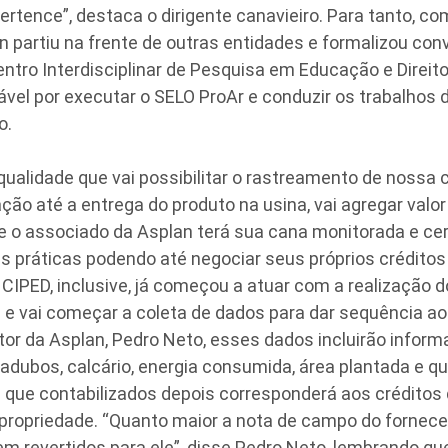
rtence”, destaca o dirigente canavieiro. Para tanto, 
an partiu na frente de outras entidades e formalizou co
tro Interdisciplinar de Pesquisa em Educação e Direito
vel por executar o SELO ProAr e conduzir os trabalhos d
o.
qualidade que vai possibilitar o rastreamento de nossa c
ção até a entrega do produto na usina, vai agregar valor
 o associado da Asplan terá sua cana monitorada e cer
 práticas podendo até negociar seus próprios créditos
 CIPED, inclusive, já começou a atuar com a realização 
 e vai começar a coleta de dados para dar sequência ao
etor da Asplan, Pedro Neto, esses dados incluirão infor
, adubos, calcário, energia consumida, área plantada e q
 que contabilizados depois corresponderá aos créditos 
propriedade. “Quanto maior a nota de campo do fornece
em revertidos para ele”, disse Pedro Neto, lembrando q