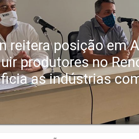
n reitera posição em 
luir produtores no Ren
ficia as indústrias co