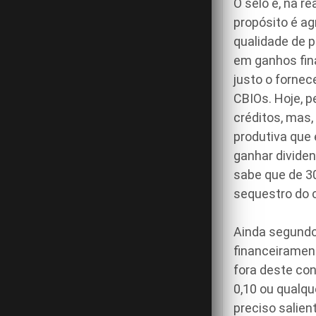
O selo é, na r
propósito é ag
qualidade de p
em ganhos fin
justo o fornec
CBIOs. Hoje, p
créditos, mas,
produtiva que
ganhar dividen
sabe que de 30
sequestro do c
Ainda segundo
financeirament
fora deste co
0,10 ou qualqu
preciso salien