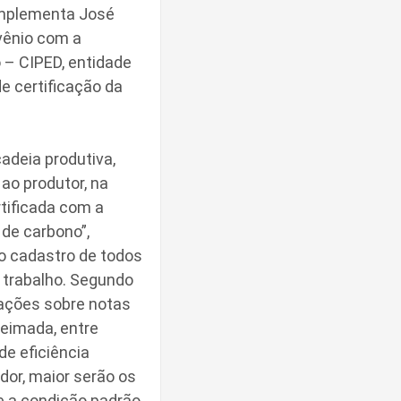
complementa José
nvênio com a
 – CIPED, entidade
e certificação da
adeia produtiva,
 ao produtor, na
tificada com a
 de carbono”,
do cadastro de todos
 trabalho. Segundo
mações sobre notas
ueimada, entre
de eficiência
dor, maior serão os
ue a condição padrão