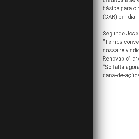
básica para o 
(CAR) em dia.
Segundo José 
“Temos convers
nossa reivindi
Renovabio”, at
“Só falta agor
cana-de-açúcar,