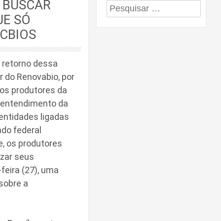
E BUSCAR
Pesquisar
JE SÓ
por:
 CBIOS
e retorno dessa
r do Renovabio, por
 os produtores da
o entendimento da
entidades ligadas
ado federal
ve, os produtores
izar seus
feira (27), uma
sobre a